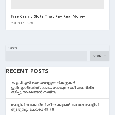
Free Casino Slots That Pay Real Money
March 18, 2026
Search
SEARCH
RECENT POSTS
‘ഐപിഎൽ മത്സരങ്ങളുടെ ടിക്കറ്റുകൾ
ഇൻസ്റ്റാഗ്രാമിൽ’, പണം പോകുന്ന വഴി കാണില്ല,
തട്ടിപ്പു സംഘങ്ങൾ സജീവം
പോളിങ് റെക്കോര്‍ഡ് മടികടക്കുമോ? കനത്ത പോളിങ്
തുടരുന്നു, ഉച്ചവരെ 49.7%